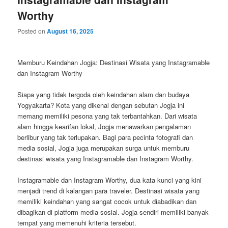
Worthy
Posted on
August 16, 2025
Memburu Keindahan Jogja: Destinasi Wisata yang Instagramable
dan Instagram Worthy
Siapa yang tidak tergoda oleh keindahan alam dan budaya
Yogyakarta? Kota yang dikenal dengan sebutan Jogja ini
memang memiliki pesona yang tak terbantahkan. Dari wisata
alam hingga kearifan lokal, Jogja menawarkan pengalaman
berlibur yang tak terlupakan. Bagi para pecinta fotografi dan
media sosial, Jogja juga merupakan surga untuk memburu
destinasi wisata yang Instagramable dan Instagram Worthy.
Instagramable dan Instagram Worthy, dua kata kunci yang kini
menjadi trend di kalangan para traveler. Destinasi wisata yang
memiliki keindahan yang sangat cocok untuk diabadikan dan
dibagikan di platform media sosial. Jogja sendiri memiliki banyak
tempat yang memenuhi kriteria tersebut.