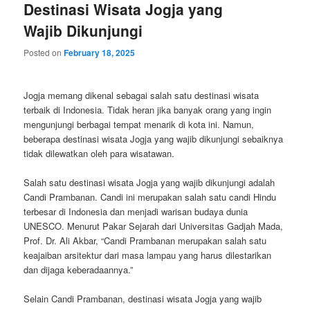
Destinasi Wisata Jogja yang
Wajib Dikunjungi
Posted on
February 18, 2025
Jogja memang dikenal sebagai salah satu destinasi wisata
terbaik di Indonesia. Tidak heran jika banyak orang yang ingin
mengunjungi berbagai tempat menarik di kota ini. Namun,
beberapa destinasi wisata Jogja yang wajib dikunjungi sebaiknya
tidak dilewatkan oleh para wisatawan.
Salah satu destinasi wisata Jogja yang wajib dikunjungi adalah
Candi Prambanan. Candi ini merupakan salah satu candi Hindu
terbesar di Indonesia dan menjadi warisan budaya dunia
UNESCO. Menurut Pakar Sejarah dari Universitas Gadjah Mada,
Prof. Dr. Ali Akbar, “Candi Prambanan merupakan salah satu
keajaiban arsitektur dari masa lampau yang harus dilestarikan
dan dijaga keberadaannya.”
Selain Candi Prambanan, destinasi wisata Jogja yang wajib