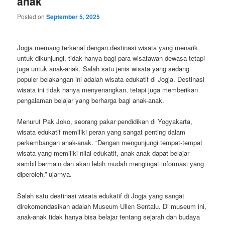
anak
Posted on
September 5, 2025
Jogja memang terkenal dengan destinasi wisata yang menarik
untuk dikunjungi, tidak hanya bagi para wisatawan dewasa tetapi
juga untuk anak-anak. Salah satu jenis wisata yang sedang
populer belakangan ini adalah wisata edukatif di Jogja. Destinasi
wisata ini tidak hanya menyenangkan, tetapi juga memberikan
pengalaman belajar yang berharga bagi anak-anak.
Menurut Pak Joko, seorang pakar pendidikan di Yogyakarta,
wisata edukatif memiliki peran yang sangat penting dalam
perkembangan anak-anak. “Dengan mengunjungi tempat-tempat
wisata yang memiliki nilai edukatif, anak-anak dapat belajar
sambil bermain dan akan lebih mudah mengingat informasi yang
diperoleh,” ujarnya.
Salah satu destinasi wisata edukatif di Jogja yang sangat
direkomendasikan adalah Museum Ullen Sentalu. Di museum ini,
anak-anak tidak hanya bisa belajar tentang sejarah dan budaya