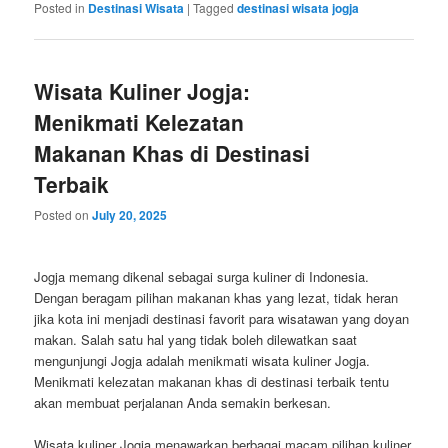
Posted in
Destinasi Wisata
|
Tagged
destinasi wisata jogja
Wisata Kuliner Jogja:
Menikmati Kelezatan
Makanan Khas di Destinasi
Terbaik
Posted on
July 20, 2025
Jogja memang dikenal sebagai surga kuliner di Indonesia.
Dengan beragam pilihan makanan khas yang lezat, tidak heran
jika kota ini menjadi destinasi favorit para wisatawan yang doyan
makan. Salah satu hal yang tidak boleh dilewatkan saat
mengunjungi Jogja adalah menikmati wisata kuliner Jogja.
Menikmati kelezatan makanan khas di destinasi terbaik tentu
akan membuat perjalanan Anda semakin berkesan.
Wisata kuliner Jogja menawarkan berbagai macam pilihan kuliner