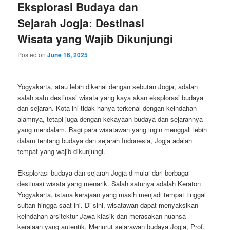
Eksplorasi Budaya dan
Sejarah Jogja: Destinasi
Wisata yang Wajib Dikunjungi
Posted on
June 16, 2025
Yogyakarta, atau lebih dikenal dengan sebutan Jogja, adalah
salah satu destinasi wisata yang kaya akan eksplorasi budaya
dan sejarah. Kota ini tidak hanya terkenal dengan keindahan
alamnya, tetapi juga dengan kekayaan budaya dan sejarahnya
yang mendalam. Bagi para wisatawan yang ingin menggali lebih
dalam tentang budaya dan sejarah Indonesia, Jogja adalah
tempat yang wajib dikunjungi.
Eksplorasi budaya dan sejarah Jogja dimulai dari berbagai
destinasi wisata yang menarik. Salah satunya adalah Keraton
Yogyakarta, istana kerajaan yang masih menjadi tempat tinggal
sultan hingga saat ini. Di sini, wisatawan dapat menyaksikan
keindahan arsitektur Jawa klasik dan merasakan nuansa
kerajaan yang autentik. Menurut sejarawan budaya Jogja, Prof.