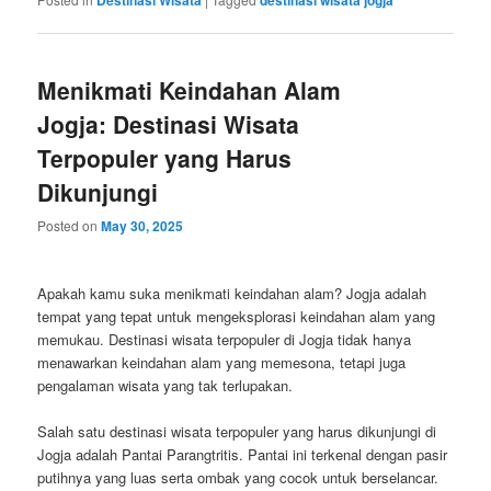
Menikmati Keindahan Alam
Jogja: Destinasi Wisata
Terpopuler yang Harus
Dikunjungi
Posted on
May 30, 2025
Apakah kamu suka menikmati keindahan alam? Jogja adalah
tempat yang tepat untuk mengeksplorasi keindahan alam yang
memukau. Destinasi wisata terpopuler di Jogja tidak hanya
menawarkan keindahan alam yang memesona, tetapi juga
pengalaman wisata yang tak terlupakan.
Salah satu destinasi wisata terpopuler yang harus dikunjungi di
Jogja adalah Pantai Parangtritis. Pantai ini terkenal dengan pasir
putihnya yang luas serta ombak yang cocok untuk berselancar.