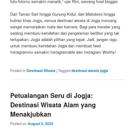
foto-fotomu semakin menarik,” ujar Rini, seorang food blogger.
Dari Taman Sari hingga Gunung Kidul, dari Malioboro hingga
kuliner khas Jogja, semua destinasi wisata di Jogja memang
sangat memanjakan mata dan kamera. Bagi para traveler yang
sedang memburu keindahan dan pengalaman berlibur yang tak
terlupakan, Jogja adalah pilihan yang tepat. Jadi, jangan ragu
untuk memburu keindahan Jogja dan membuat feed
Instagrammu semakin Instagramable dan Instagram Worthy!
Posted in
Destinasi Wisata
|
Tagged
destinasi wisata jogja
Petualangan Seru di Jogja:
Destinasi Wisata Alam yang
Menakjubkan
Posted on
August 5, 2025