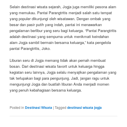
Selain destinasi wisata sejarah, Jogja juga memiliki pesona alam
yang memukau. Pantai Parangtritis menjadi salah satu tempat
yang populer dikunjungi oleh wisatawan. Dengan ombak yang
besar dan pasir putih yang indah, pantai ini menawarkan
pengalaman berlibur yang seru bagi keluarga. “Pantai Parangtritis
adalah destinasi yang sempurna untuk menikmati keindahan
alam Jogja sambil bermain bersama keluarga,” kata pengelola
pantai Parangtritis, Joko.
Liburan seru di Jogja memang tidak akan pernah membuat
bosan. Dari destinasi wisata favorit untuk keluarga hingga
kegiatan seru lainnya, Jogja selalu menyajikan pengalaman yang
tak terlupakan bagi para pengunjung. Jadi, jangan ragu untuk
mengunjungi Jogja dan buatlah liburan Anda menjadi momen
yang penuh kebahagiaan bersama keluarga.
Posted in
Destinasi Wisata
|
Tagged
destinasi wisata jogja