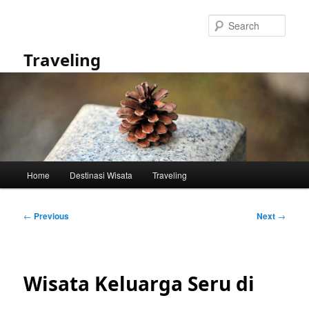
Skip
to
Sear
primary
content
Traveling
Main
Home
Destinasi Wisata
Traveling
menu
Post
←
Previous
Next
→
navigation
Wisata Keluarga Seru di