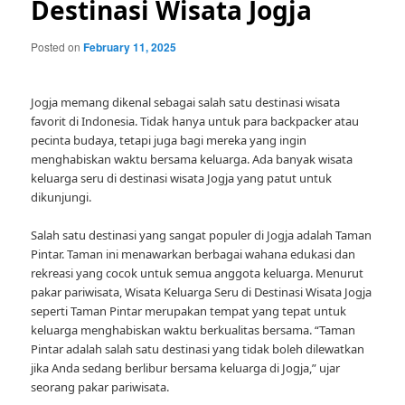
Destinasi Wisata Jogja
Posted on
February 11, 2025
Jogja memang dikenal sebagai salah satu destinasi wisata
favorit di Indonesia. Tidak hanya untuk para backpacker atau
pecinta budaya, tetapi juga bagi mereka yang ingin
menghabiskan waktu bersama keluarga. Ada banyak wisata
keluarga seru di destinasi wisata Jogja yang patut untuk
dikunjungi.
Salah satu destinasi yang sangat populer di Jogja adalah Taman
Pintar. Taman ini menawarkan berbagai wahana edukasi dan
rekreasi yang cocok untuk semua anggota keluarga. Menurut
pakar pariwisata, Wisata Keluarga Seru di Destinasi Wisata Jogja
seperti Taman Pintar merupakan tempat yang tepat untuk
keluarga menghabiskan waktu berkualitas bersama. “Taman
Pintar adalah salah satu destinasi yang tidak boleh dilewatkan
jika Anda sedang berlibur bersama keluarga di Jogja,” ujar
seorang pakar pariwisata.