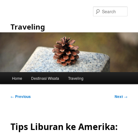
Skip
to
Sear
primary
content
Traveling
Main
Home
Destinasi Wisata
Traveling
menu
Post
←
Previous
Next
→
navigation
Tips Liburan ke Amerika: