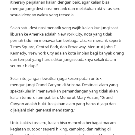
itinerary perjalanan kalian dengan baik, agar kalian bisa
mengunjungi destinasi menarik dan melakukan aktivitas seru
sesuai dengan waktu yang tersedia.
Salah satu destinasi menarik yang wajib kalian kunjungi saat
liburan ke Amerika adalah New York City. Kota yang tidak
pernah tidur ini menawarkan berbagai atraksi menarik seperti
Times Square, Central Park, dan Broadway. Menurut John F.
Kennedy, “New York City adalah kota impian bagi banyak orang
dan tempat yang harus dikunjungi setidaknya sekali dalam
seumur hidup.”
Selain itu, jangan lewatkan juga kesempatan untuk
mengunjungi Grand Canyon di Arizona. Destinasi alam yang
spektakuler ini menawarkan pemandangan yang tidak akan
kalian temui di tempat lain. Menurut Mary Austin, “Grand
Canyon adalah bukti keajaiban alam yang harus dijaga dan
dijelajahi oleh generasi mendatang.”
Untuk aktivitas seru, kalian bisa mencoba berbagai macam
kegiatan outdoor seperti hiking, camping, dan rafting di