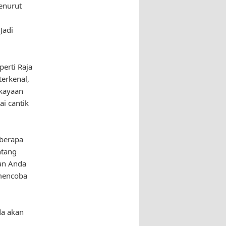
Menurut
Jadi
perti Raja
terkenal,
ekayaan
i cantik
eberapa
ntang
nan Anda
 mencoba
da akan