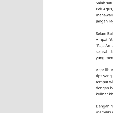
Salah sat
Pak Agus,
menawarka
jangan ra
Selain Ba
Ampat, Yo
“Raja Amp
sejarah d
yang mem
Agar libu
tips yang
tempat wi
dengan ba
kuliner k
Dengan me
memiliki 