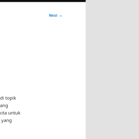
Next
→
di topik
yang
kita untuk
n yang