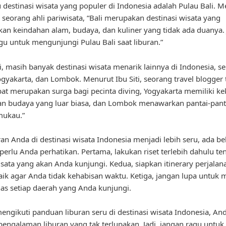
u destinasi wisata yang populer di Indonesia adalah Pulau Bali. 
 seorang ahli pariwisata, “Bali merupakan destinasi wisata yang
n keindahan alam, budaya, dan kuliner yang tidak ada duanya. 
gu untuk mengunjungi Pulau Bali saat liburan.”
li, masih banyak destinasi wisata menarik lainnya di Indonesia, se
gyakarta, dan Lombok. Menurut Ibu Siti, seorang travel blogger 
at merupakan surga bagi pecinta diving, Yogyakarta memiliki k
an budaya yang luar biasa, dan Lombok menawarkan pantai-panta
ukau.”
ran Anda di destinasi wisata Indonesia menjadi lebih seru, ada b
 perlu Anda perhatikan. Pertama, lakukan riset terlebih dahulu te
sata yang akan Anda kunjungi. Kedua, siapkan itinerary perjala
ik agar Anda tidak kehabisan waktu. Ketiga, jangan lupa untuk
has setiap daerah yang Anda kunjungi.
ngikuti panduan liburan seru di destinasi wisata Indonesia, An
pengalaman liburan yang tak terlupakan. Jadi, jangan ragu untuk