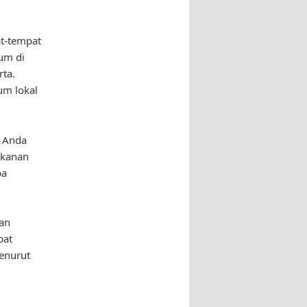
t-tempat
um di
ta.
um lokal
t Anda
akanan
ba
an
pat
enurut