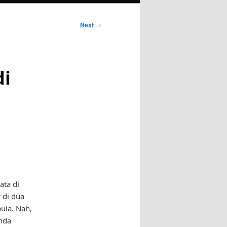
Next
→
di
ata di
 di dua
ula. Nah,
anda