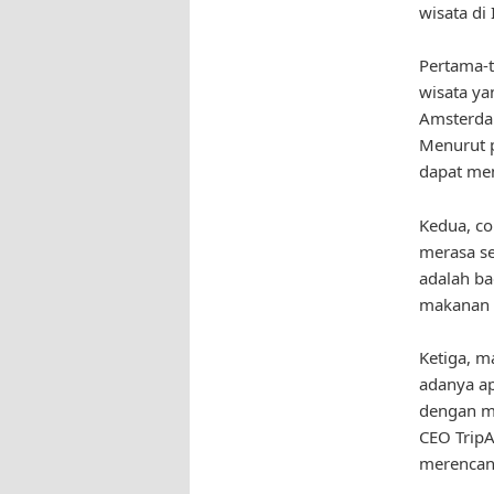
wisata di
Pertama-
wisata ya
Amsterda
Menurut 
dapat me
Kedua, c
merasa se
adalah ba
makanan l
Ketiga, m
adanya ap
dengan m
CEO TripA
merencan