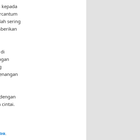
a kepada
ercantum
dah sering
mberikan
 di
angan
g
kenangan
 dengan
cintai.
ink
.