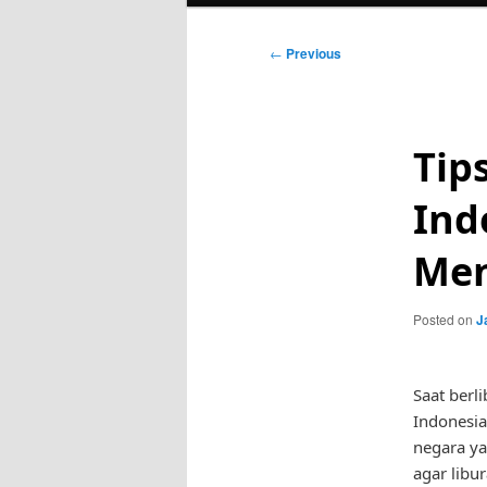
Post
←
Previous
navigation
Tip
Ind
Me
Posted on
J
Saat berl
Indonesi
negara y
agar libu