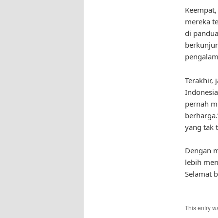
Keempat, 
mereka te
di pandua
berkunjun
pengalama
Terakhir,
Indonesia
pernah me
berharga.
yang tak 
Dengan me
lebih men
Selamat b
This entry w