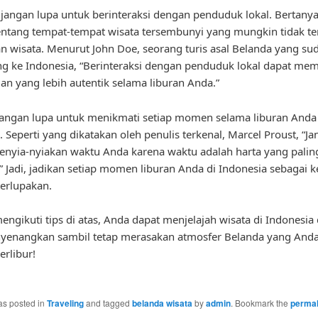
jangan lupa untuk berinteraksi dengan penduduk lokal. Bertany
ntang tempat-tempat wisata tersembunyi yang mungkin tidak t
n wisata. Menurut John Doe, seorang turis asal Belanda yang su
g ke Indonesia, “Berinteraksi dengan penduduk lokal dapat me
n yang lebih autentik selama liburan Anda.”
 jangan lupa untuk menikmati setiap momen selama liburan Anda
. Seperti yang dikatakan oleh penulis terkenal, Marcel Proust, “J
nyia-nyiakan waktu Anda karena waktu adalah harta yang palin
” Jadi, jadikan setiap momen liburan Anda di Indonesia sebagai 
terlupakan.
ngikuti tips di atas, Anda dapat menjelajah wisata di Indonesia
yenangkan sambil tetap merasakan atmosfer Belanda yang Anda 
erlibur!
as posted in
Traveling
and tagged
belanda wisata
by
admin
. Bookmark the
permal