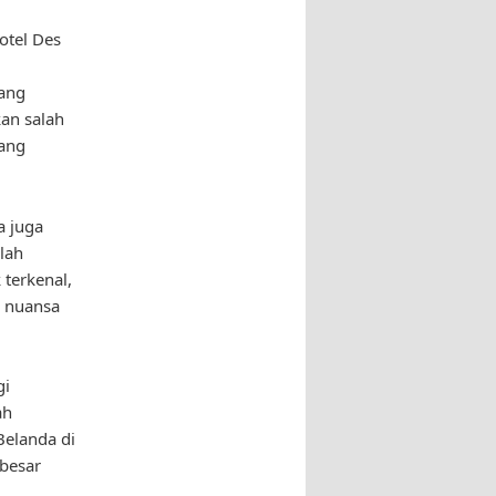
otel Des
yang
an salah
yang
a juga
lah
 terkenal,
n nuansa
gi
ah
Belanda di
 besar