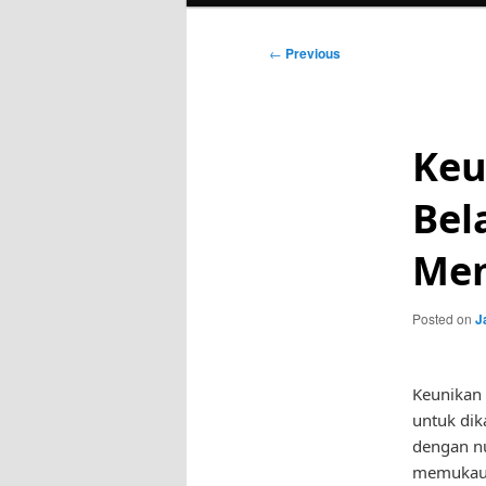
Post
←
Previous
navigation
Keu
Bel
Me
Posted on
J
Keunikan 
untuk dik
dengan n
memukau 