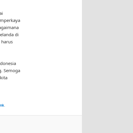
ai
memperkaya
bagaimana
Belanda di
 harus
ndonesia
ng. Semoga
kita
ink
.