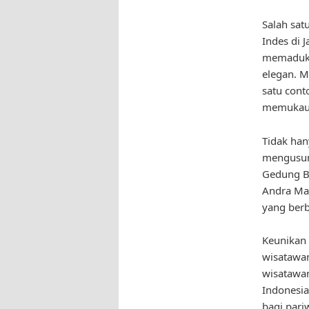
Salah sat
Indes di J
memadukan
elegan. M
satu cont
memukau
Tidak han
mengusun
Gedung Ba
Andra Mat
yang berb
Keunikan 
wisatawan
wisatawan
Indonesia
bagi pari