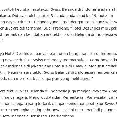
u contoh keunikan arsitektur Swiss Belanda di Indonesia adalah H
akarta. Didesain oleh arsitek Belanda pada abad ke-19, hotel ini
 gaya arsitektur Belanda yang klasik dengan sentuhan Swiss 
enurut arsitek ternama, Budi Pradono, “Hotel Des Indes merupak
oh terbaik dari keindahan arsitektur Swiss Belanda di Indonesia 
.”
ya Hotel Des Indes, banyak bangunan-bangunan lain di Indonesi
g gaya arsitektur Swiss Belanda yang memukau. Contohnya ada
nk Indonesia di Jakarta dan Kota Tua di Batavia. Menurut arsitek
in, “Keunikan arsitektur Swiss Belanda di Indonesia memberika
eda dan memikat bagi siapa pun yang melihatnya.”
arsitektur Swiss Belanda di Indonesia juga menjadi daya tarik ba
 mancanegara. Menurut data dari Kementerian Pariwisata, juml
 mancanegara yang tertarik dengan keindahan arsitektur Swiss 
 terus meningkat setiap tahunnya. Hal ini tentu menjadi peluang
wisata Indonesia untuk terus berkembang.