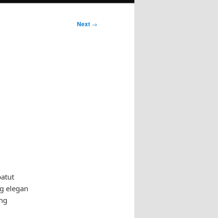
Next
→
atut
ng elegan
ng