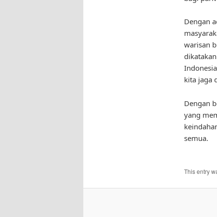
Dengan ad
masyaraka
warisan b
dikatakan
Indonesia
kita jaga 
Dengan be
yang memu
keindahan
semua.
This entry w