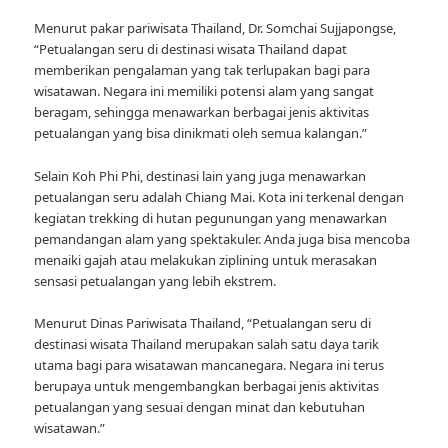
Menurut pakar pariwisata Thailand, Dr. Somchai Sujjapongse,
“Petualangan seru di destinasi wisata Thailand dapat
memberikan pengalaman yang tak terlupakan bagi para
wisatawan. Negara ini memiliki potensi alam yang sangat
beragam, sehingga menawarkan berbagai jenis aktivitas
petualangan yang bisa dinikmati oleh semua kalangan.”
Selain Koh Phi Phi, destinasi lain yang juga menawarkan
petualangan seru adalah Chiang Mai. Kota ini terkenal dengan
kegiatan trekking di hutan pegunungan yang menawarkan
pemandangan alam yang spektakuler. Anda juga bisa mencoba
menaiki gajah atau melakukan ziplining untuk merasakan
sensasi petualangan yang lebih ekstrem.
Menurut Dinas Pariwisata Thailand, “Petualangan seru di
destinasi wisata Thailand merupakan salah satu daya tarik
utama bagi para wisatawan mancanegara. Negara ini terus
berupaya untuk mengembangkan berbagai jenis aktivitas
petualangan yang sesuai dengan minat dan kebutuhan
wisatawan.”