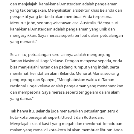
dan menjelajahi kanal-kanal Amsterdam adalah pengalaman
yang tak terlupakan. Menyaksikan arsitektur khas Belanda dari
perspektif yang berbeda akan membuat Anda terpesona.
Menurut John, seorang wisatawan asal Australia, “Menyusuri
kanal-kanal Amsterdam adalah pengalaman yang unik dan
mengasyikkan. Saya merasa seperti terlibat dalam petualangan
yang menarik.”
Selain itu, petualangan seru lainnya adalah mengunjungi
Taman Nasional Hoge Veluwe. Dengan menyewa sepeda, Anda
bisa menjelajahi hutan dan padang rumput yang indah, serta
menikmati keindahan alam Belanda. Menurut Maria, seorang
pengunjung dari Spanyol, “Menghabiskan waktu di Taman
Nasional Hoge Veluwe adalah pengalaman yang menenangkan
dan mempesona. Saya merasa seperti tenggelam dalam alam
yang damai.”
Tak hanya itu, Belanda juga menawarkan petualangan seru di
kota-kota bersejarah seperti Utrecht dan Rotterdam.
Menjelajahi kastil-kastil yang megah dan menikmati kehidupan
malam yang ramai di kota-kota ini akan membuat liburan Anda