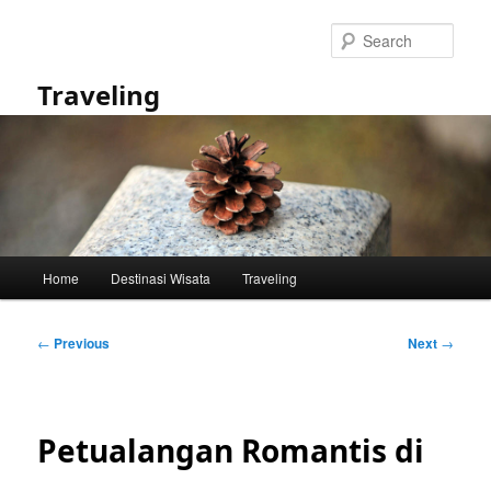
Skip
to
Sear
primary
content
Traveling
Main
Home
Destinasi Wisata
Traveling
menu
Post
←
Previous
Next
→
navigation
Petualangan Romantis di