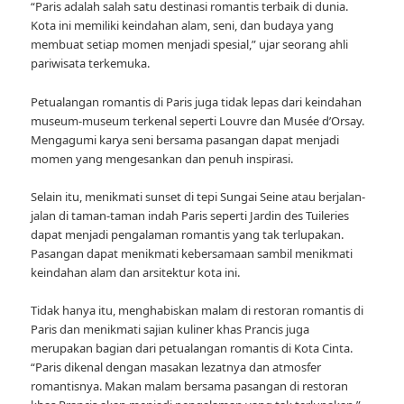
“Paris adalah salah satu destinasi romantis terbaik di dunia.
Kota ini memiliki keindahan alam, seni, dan budaya yang
membuat setiap momen menjadi spesial,” ujar seorang ahli
pariwisata terkemuka.
Petualangan romantis di Paris juga tidak lepas dari keindahan
museum-museum terkenal seperti Louvre dan Musée d’Orsay.
Mengagumi karya seni bersama pasangan dapat menjadi
momen yang mengesankan dan penuh inspirasi.
Selain itu, menikmati sunset di tepi Sungai Seine atau berjalan-
jalan di taman-taman indah Paris seperti Jardin des Tuileries
dapat menjadi pengalaman romantis yang tak terlupakan.
Pasangan dapat menikmati kebersamaan sambil menikmati
keindahan alam dan arsitektur kota ini.
Tidak hanya itu, menghabiskan malam di restoran romantis di
Paris dan menikmati sajian kuliner khas Prancis juga
merupakan bagian dari petualangan romantis di Kota Cinta.
“Paris dikenal dengan masakan lezatnya dan atmosfer
romantisnya. Makan malam bersama pasangan di restoran