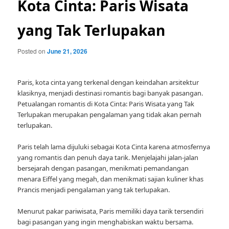
Kota Cinta: Paris Wisata
yang Tak Terlupakan
Posted on
June 21, 2026
Paris, kota cinta yang terkenal dengan keindahan arsitektur
klasiknya, menjadi destinasi romantis bagi banyak pasangan.
Petualangan romantis di Kota Cinta: Paris Wisata yang Tak
Terlupakan merupakan pengalaman yang tidak akan pernah
terlupakan.
Paris telah lama dijuluki sebagai Kota Cinta karena atmosfernya
yang romantis dan penuh daya tarik. Menjelajahi jalan-jalan
bersejarah dengan pasangan, menikmati pemandangan
menara Eiffel yang megah, dan menikmati sajian kuliner khas
Prancis menjadi pengalaman yang tak terlupakan.
Menurut pakar pariwisata, Paris memiliki daya tarik tersendiri
bagi pasangan yang ingin menghabiskan waktu bersama.