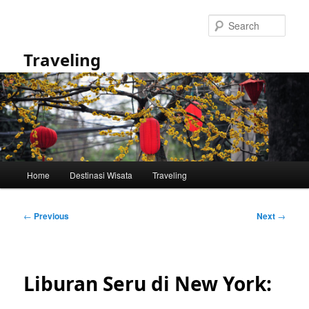
Skip
to
Sear
primary
content
Traveling
Main
Home
Destinasi Wisata
Traveling
menu
Post
←
Previous
Next
→
navigation
Liburan Seru di New York: