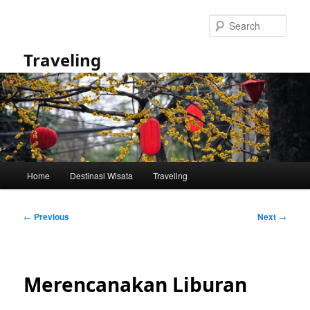
Skip
to
Sear
primary
content
Traveling
Main
Home
Destinasi Wisata
Traveling
menu
Post
←
Previous
Next
→
navigation
Merencanakan Liburan