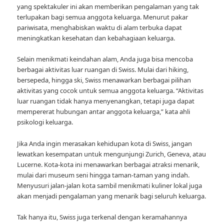
yang spektakuler ini akan memberikan pengalaman yang tak
terlupakan bagi semua anggota keluarga. Menurut pakar
pariwisata, menghabiskan waktu di alam terbuka dapat
meningkatkan kesehatan dan kebahagiaan keluarga.
Selain menikmati keindahan alam, Anda juga bisa mencoba
berbagai aktivitas luar ruangan di Swiss. Mulai dari hiking,
bersepeda, hingga ski, Swiss menawarkan berbagai pilihan
aktivitas yang cocok untuk semua anggota keluarga. “Aktivitas
luar ruangan tidak hanya menyenangkan, tetapi juga dapat
mempererat hubungan antar anggota keluarga,” kata ahli
psikologi keluarga.
Jika Anda ingin merasakan kehidupan kota di Swiss, jangan
lewatkan kesempatan untuk mengunjungi Zurich, Geneva, atau
Lucerne. Kota-kota ini menawarkan berbagai atraksi menarik,
mulai dari museum seni hingga taman-taman yang indah.
Menyusuri jalan-jalan kota sambil menikmati kuliner lokal juga
akan menjadi pengalaman yang menarik bagi seluruh keluarga.
Tak hanya itu, Swiss juga terkenal dengan keramahannya