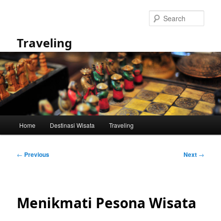
Skip
to
Sear
primary
content
Traveling
Main
Home
Destinasi Wisata
Traveling
menu
Post
←
Previous
Next
→
navigation
Menikmati Pesona Wisata