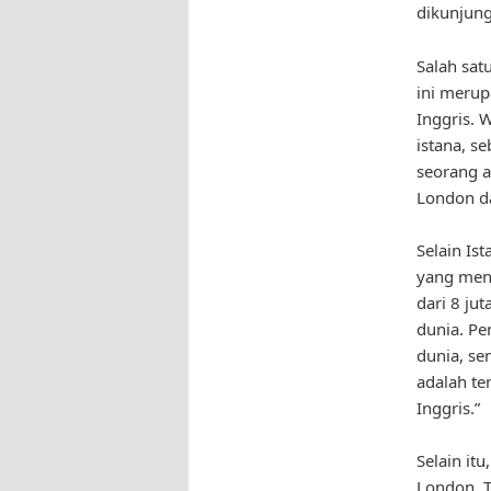
dikunjung
Salah sat
ini merup
Inggris. 
istana, s
seorang a
London da
Selain Is
yang mena
dari 8 ju
dunia. Pe
dunia, se
adalah t
Inggris.”
Selain it
London. T