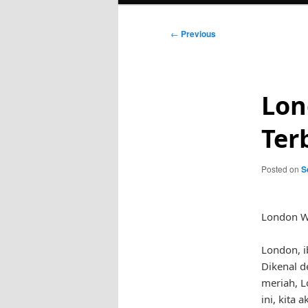
Post
←
Previous
navigation
Lon
Ter
Posted on
S
London Wi
London, i
Dikenal d
meriah, L
ini, kita