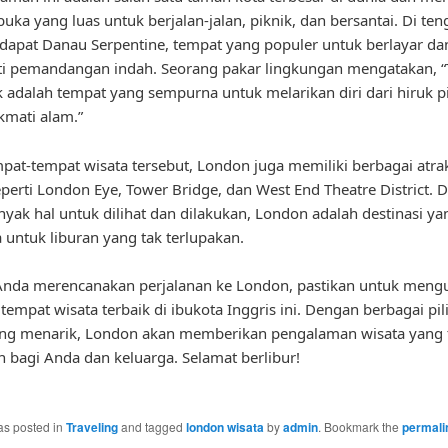
buka yang luas untuk berjalan-jalan, piknik, dan bersantai. Di te
dapat Danau Serpentine, tempat yang populer untuk berlayar da
i pemandangan indah. Seorang pakar lingkungan mengatakan, 
 adalah tempat yang sempurna untuk melarikan diri dari hiruk p
mati alam.”
mpat-tempat wisata tersebut, London juga memiliki berbagai atra
eperti London Eye, Tower Bridge, dan West End Theatre District.
nyak hal untuk dilihat dan dilakukan, London adalah destinasi ya
untuk liburan yang tak terlupakan.
a Anda merencanakan perjalanan ke London, pastikan untuk meng
tempat wisata terbaik di ibukota Inggris ini. Dengan berbagai pil
ang menarik, London akan memberikan pengalaman wisata yang 
n bagi Anda dan keluarga. Selamat berlibur!
as posted in
Traveling
and tagged
london wisata
by
admin
. Bookmark the
permali