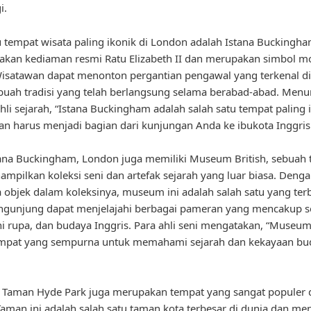
i.
u tempat wisata paling ikonik di London adalah Istana Buckingha
akan kediaman resmi Ratu Elizabeth II dan merupakan simbol m
Wisatawan dapat menonton pergantian pengawal yang terkenal d
ebuah tradisi yang telah berlangsung selama berabad-abad. Menu
hli sejarah, “Istana Buckingham adalah salah satu tempat paling i
n harus menjadi bagian dari kunjungan Anda ke ibukota Inggris
tana Buckingham, London juga memiliki Museum British, sebuah
mpilkan koleksi seni dan artefak sejarah yang luar biasa. Denga
ta objek dalam koleksinya, museum ini adalah salah satu yang ter
ngunjung dapat menjelajahi berbagai pameran yang mencakup s
ni rupa, dan budaya Inggris. Para ahli seni mengatakan, “Museum
empat yang sempurna untuk memahami sejarah dan kekayaan bu
u, Taman Hyde Park juga merupakan tempat yang sangat populer 
aman ini adalah salah satu taman kota terbesar di dunia dan m