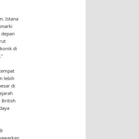
m. Istana
onarki
i depan
rut
konik di
.”
 tempat
n lebih
besar di
ejarah
 British
daya
di
enawarkan