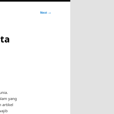
Next
→
ta
unia.
malam yang
 artikel
wajib