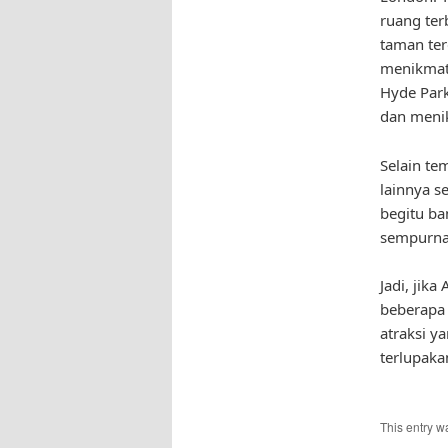
ruang ter
taman ter
menikmat
Hyde Park
dan menik
Selain te
lainnya s
begitu ba
sempurna 
Jadi, jik
beberapa 
atraksi y
terlupaka
This entry w