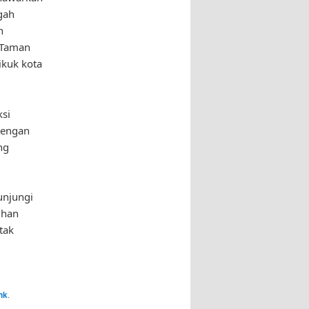
ngah
n
“Taman
ikuk kota
ksi
 Dengan
ng
unjungi
ihan
tak
nk
.