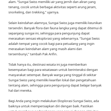
alam. “Sungai Swiss memiliki air yang jernih dan aliran yang
tenang, cocok untuk berbagai aktivitas seperti arung jeram,
snorkeling, dan trekking,” ujarnya.
Selain keindahan alamnya, Sungai Swiss juga memiliki keunikan
tersendiri. Banyak flora dan fauna langka yang dapat ditemui di
sepanjang sungai ini, sehingga para pengunjung dapat
merasakan sensasi eksplorasi yang sebenarnya. “Sungai Swiss
adalah tempat yang cocok bagi para petualang yang ingin
merasakan keindahan alam yang masih alami dan
tersembunyi,” tambah Pak Arifin.
Tidak hanya itu, destinasi wisata ini juga memberikan
kesempatan bagi para wisatawan untuk berinteraksi dengan
masyarakat setempat. Banyak warga yang tinggal di sekitar
Sungai Swiss yang memiliki kearifan lokal dan pengetahuan
tentang alam, sehingga para pengunjung dapat belajar banyak
hal dari mereka.
Bagi Anda yang ingin melakukan Eksplorasi Sungai Swiss, ada
baiknya untuk mempersiapkan diri dengan baik. Pastikan