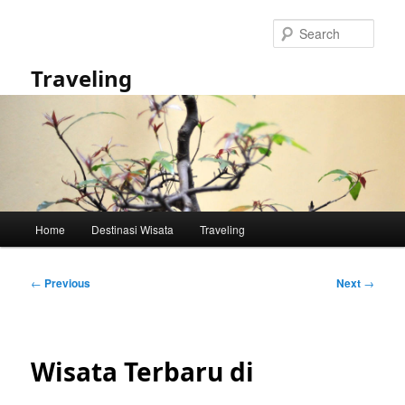
Skip
to
Sear
primary
content
Traveling
Main
Home
Destinasi Wisata
Traveling
menu
Post
←
Previous
Next
→
navigation
Wisata Terbaru di