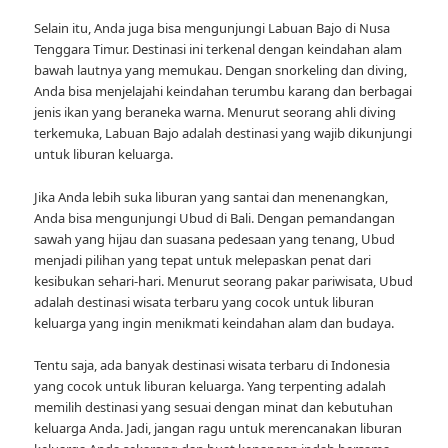
Selain itu, Anda juga bisa mengunjungi Labuan Bajo di Nusa
Tenggara Timur. Destinasi ini terkenal dengan keindahan alam
bawah lautnya yang memukau. Dengan snorkeling dan diving,
Anda bisa menjelajahi keindahan terumbu karang dan berbagai
jenis ikan yang beraneka warna. Menurut seorang ahli diving
terkemuka, Labuan Bajo adalah destinasi yang wajib dikunjungi
untuk liburan keluarga.
Jika Anda lebih suka liburan yang santai dan menenangkan,
Anda bisa mengunjungi Ubud di Bali. Dengan pemandangan
sawah yang hijau dan suasana pedesaan yang tenang, Ubud
menjadi pilihan yang tepat untuk melepaskan penat dari
kesibukan sehari-hari. Menurut seorang pakar pariwisata, Ubud
adalah destinasi wisata terbaru yang cocok untuk liburan
keluarga yang ingin menikmati keindahan alam dan budaya.
Tentu saja, ada banyak destinasi wisata terbaru di Indonesia
yang cocok untuk liburan keluarga. Yang terpenting adalah
memilih destinasi yang sesuai dengan minat dan kebutuhan
keluarga Anda. Jadi, jangan ragu untuk merencanakan liburan