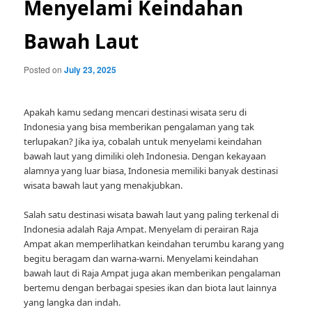
Menyelami Keindahan
Bawah Laut
Posted on
July 23, 2025
Apakah kamu sedang mencari destinasi wisata seru di
Indonesia yang bisa memberikan pengalaman yang tak
terlupakan? Jika iya, cobalah untuk menyelami keindahan
bawah laut yang dimiliki oleh Indonesia. Dengan kekayaan
alamnya yang luar biasa, Indonesia memiliki banyak destinasi
wisata bawah laut yang menakjubkan.
Salah satu destinasi wisata bawah laut yang paling terkenal di
Indonesia adalah Raja Ampat. Menyelam di perairan Raja
Ampat akan memperlihatkan keindahan terumbu karang yang
begitu beragam dan warna-warni. Menyelami keindahan
bawah laut di Raja Ampat juga akan memberikan pengalaman
bertemu dengan berbagai spesies ikan dan biota laut lainnya
yang langka dan indah.