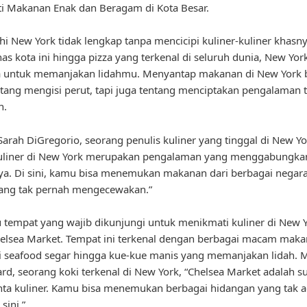
i Makanan Enak dan Beragam di Kota Besar.
hi New York tidak lengkap tanpa mencicipi kuliner-kuliner khasny
as kota ini hingga pizza yang terkenal di seluruh dunia, New Yor
a untuk memanjakan lidahmu. Menyantap makanan di New York 
tang mengisi perut, tapi juga tentang menciptakan pengalaman 
n.
arah DiGregorio, seorang penulis kuliner yang tinggal di New Yo
kuliner di New York merupakan pengalaman yang menggabungkan 
a. Di sini, kamu bisa menemukan makanan dari berbagai negar
yang tak pernah mengecewakan.”
u tempat yang wajib dikunjungi untuk menikmati kuliner di New 
elsea Market. Tempat ini terkenal dengan berbagai macam makan
i seafood segar hingga kue-kue manis yang memanjakan lidah. 
rd, seorang koki terkenal di New York, “Chelsea Market adalah s
nta kuliner. Kamu bisa menemukan berbagai hidangan yang tak 
sini.”