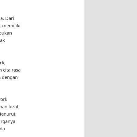
a. Dari
k memiliki
bukan
tak
rk,
cita rasa
a dengan
York
an lezat,
Menurut
urganya
ada