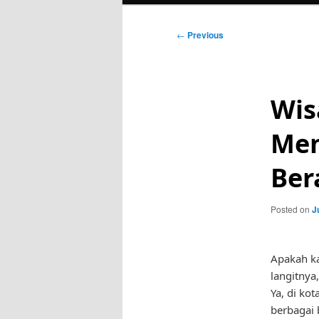
Post
←
Previous
navigation
Wis
Men
Ber
Posted on
J
Apakah k
langitnya
Ya, di ko
berbagai 