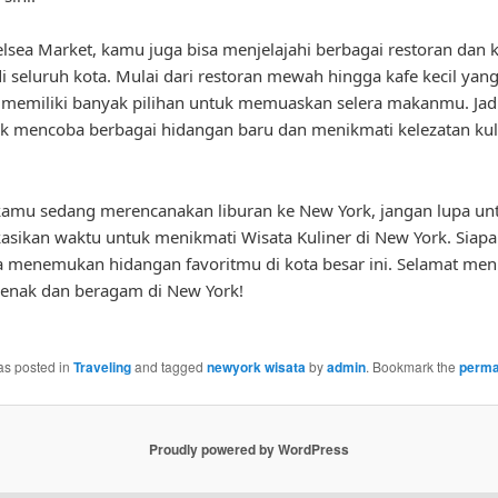
elsea Market, kamu juga bisa menjelajahi berbagai restoran dan 
di seluruh kota. Mulai dari restoran mewah hingga kafe kecil yang
memiliki banyak pilihan untuk memuaskan selera makanmu. Jadi
k mencoba berbagai hidangan baru dan menikmati kelezatan kuli
.
a kamu sedang merencanakan liburan ke New York, jangan lupa un
sikan waktu untuk menikmati Wisata Kuliner di New York. Siapa
 menemukan hidangan favoritmu di kota besar ini. Selamat men
enak dan beragam di New York!
as posted in
Traveling
and tagged
newyork wisata
by
admin
. Bookmark the
perma
Proudly powered by WordPress