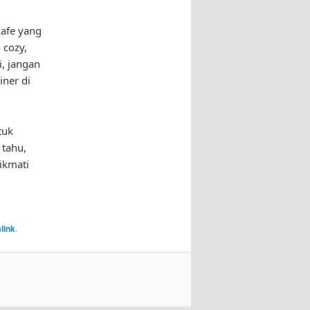
kafe yang
 cozy,
, jangan
ner di
tuk
 tahu,
ikmati
link
.