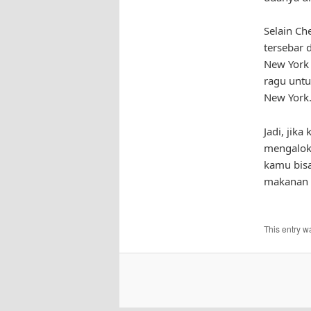
Selain Ch
tersebar 
New York 
ragu untu
New York
Jadi, jik
mengaloka
kamu bisa
makanan 
This entry w