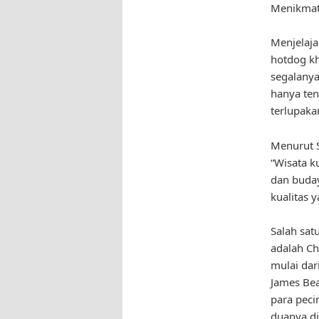
Menikmat
Menjelaja
hotdog kh
segalany
hanya ten
terlupaka
Menurut S
“Wisata 
dan buday
kualitas 
Salah sat
adalah Ch
mulai dar
James Bea
para peci
duanya di 