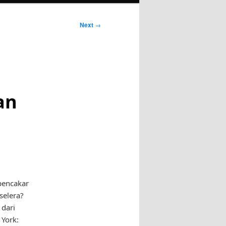
Next
→
an
pencakar
selera?
 dari
 York: