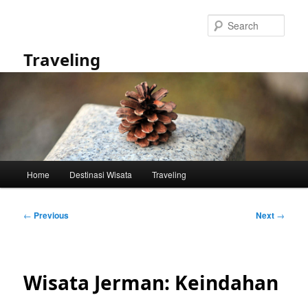
Skip
to
Sear
primary
content
Traveling
Main
Home
Destinasi Wisata
Traveling
menu
Post
←
Previous
Next
→
navigation
Wisata Jerman: Keindahan