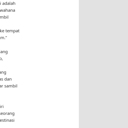
i adalah
 wahana
mbil
 ke tempat
am.”
yang
p,
ang
as dan
ar sambil
ri
seorang
estinasi