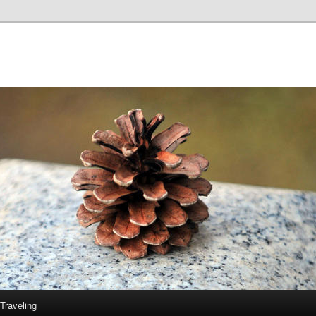
Traveling