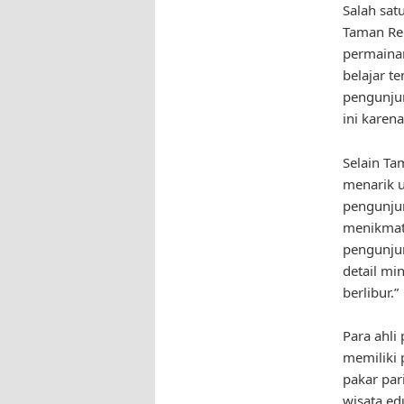
Salah sat
Taman Re
permaina
belajar t
pengunjun
ini karena
Selain Ta
menarik u
pengunjun
menikmat
pengunjun
detail mi
berlibur.”
Para ahli
memiliki 
pakar pari
wisata ed