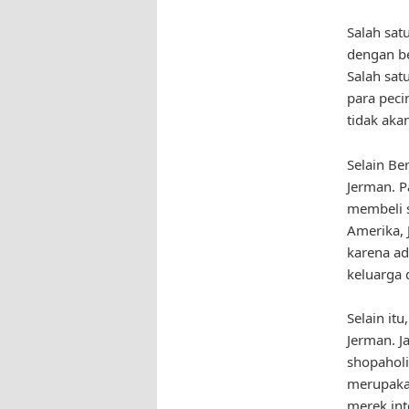
Salah satu
dengan be
Salah sat
para peci
tidak aka
Selain Be
Jerman. P
membeli s
Amerika, 
karena ad
keluarga 
Selain itu
Jerman. J
shopaholi
merupaka
merek inte