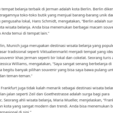
 tempat belanja terbaik di Jerman adalah kota Berlin. Berlin dike
ragamnya toko-toko butik yang menjual barang-barang unik dan 
u pengusaha lokal, Hans Schmidt, mengatakan, “Berlin adalah su
nta wisata belanja. Anda bisa menemukan berbagai macam souv
n Anda temui di tempat lain.”
rlin, Munich juga merupakan destinasi wisata belanja yang popule
asar tradisional seperti Viktualienmarkt menjadi tempat yang ide
ouvenir khas Jerman seperti bir lokal dan cokelat. Seorang turis 
Jessica Williams, mengatakan, “Saya sangat senang berbelanja d
a begitu banyak pilihan souvenir yang bisa saya bawa pulang un
dan teman-teman.”
, Frankfurt juga tidak kalah menarik sebagai destinasi wisata bela
alan-jalan seperti Zeil dan Goethestrasse adalah surga bagi para
c. Seorang ahli wisata belanja, Maria Mueller, menjelaskan, “Fran
n kota yang sangat modern dan trendi. Anda bisa menemukan b
rnasional di sini.”