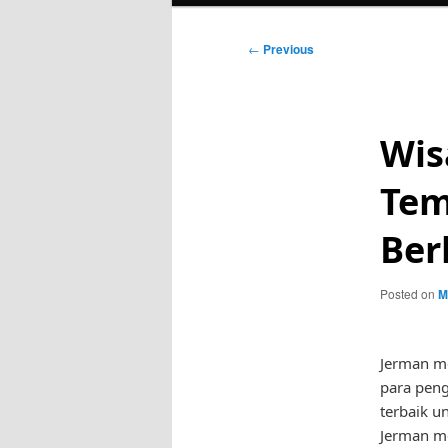
Post
←
Previous
navigation
Wis
Tem
Ber
Posted on
M
Jerman me
para peng
terbaik u
Jerman me