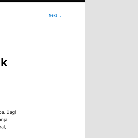
Next
→
uk
pa. Bagi
anja
al,