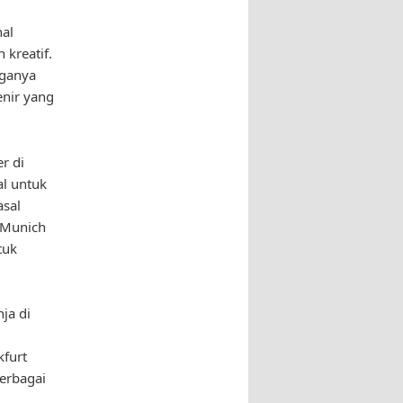
nal
kreatif.
rganya
enir yang
r di
al untuk
asal
i Munich
tuk
nja di
kfurt
erbagai