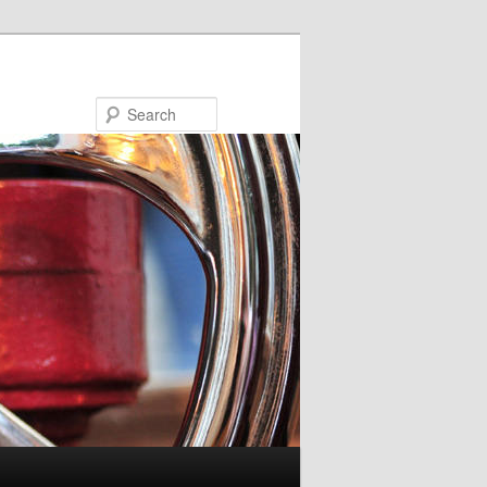
Search