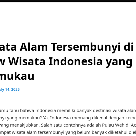
ata Alam Tersembunyi di
 Wisata Indonesia yang
mukau
uly 14, 2025
mu tahu bahwa Indonesia memiliki banyak destinasi wisata ala
nyi yang memukau? Ya, Indonesia memang dikenal dengan kein
ang menakjubkan. Salah satu contohnya adalah Pulau Weh di Ac
mpat wisata alam tersembunyi yang belum banyak diketahui ole