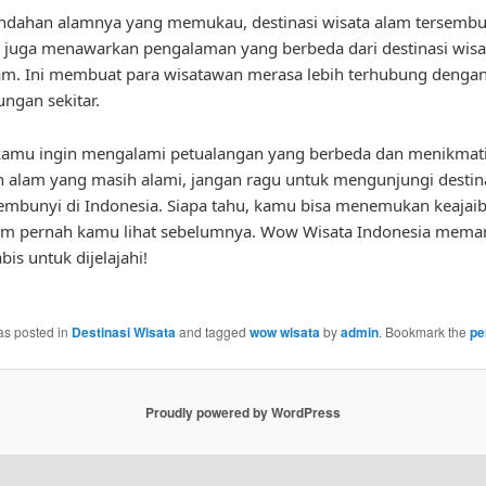
indahan alamnya yang memukau, destinasi wisata alam tersembu
 juga menawarkan pengalaman yang berbeda dari destinasi wisa
am. Ini membuat para wisatawan merasa lebih terhubung denga
ungan sekitar.
a kamu ingin mengalami petualangan yang berbeda dan menikmat
 alam yang masih alami, jangan ragu untuk mengunjungi destina
embunyi di Indonesia. Siapa tahu, kamu bisa menemukan keajai
um pernah kamu lihat sebelumnya. Wow Wisata Indonesia mema
is untuk dijelajahi!
as posted in
Destinasi Wisata
and tagged
wow wisata
by
admin
. Bookmark the
pe
Proudly powered by WordPress