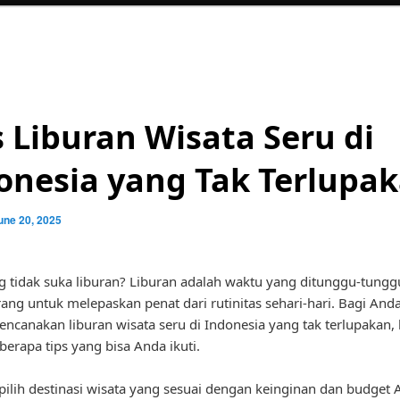
s Liburan Wisata Seru di
onesia yang Tak Terlupa
une 20, 2025
g tidak suka liburan? Liburan adalah waktu yang ditunggu-tungg
ang untuk melepaskan penat dari rutinitas sehari-hari. Bagi And
encanakan liburan wisata seru di Indonesia yang tak terlupakan, 
berapa tips yang bisa Anda ikuti.
pilih destinasi wisata yang sesuai dengan keinginan dan budget 