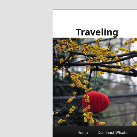
Skip
to
primary
Traveling
content
Main
Home
Destinasi Wisata
menu