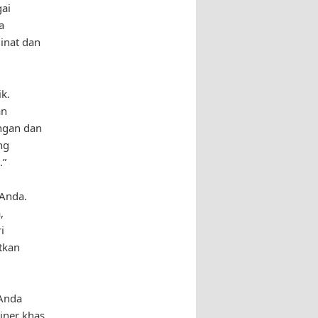
gai
a
inat dan
k.
an
ngan dan
ng
.”
 Anda.
,
i
tkan
 Anda
iner khas