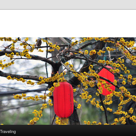
Traveling