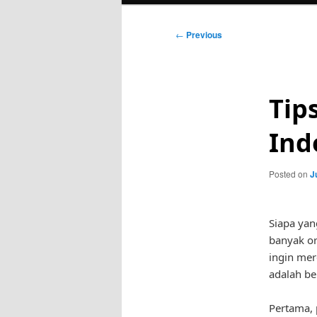
Post
←
Previous
navigation
Tip
Ind
Posted on
J
Siapa yan
banyak or
ingin mer
adalah be
Pertama, 