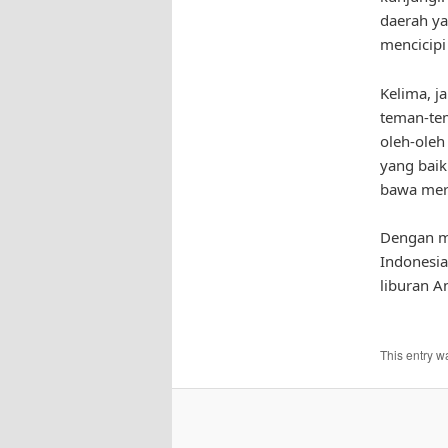
daerah ya
mencicipi
Kelima, j
teman-tem
oleh-oleh
yang baik
bawa meru
Dengan me
Indonesia
liburan A
This entry w