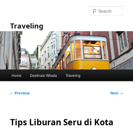
Skip
to
Sear
primary
content
Traveling
Main
Home
Destinasi Wisata
Traveling
menu
Post
←
Previous
Next
→
navigation
Tips Liburan Seru di Kota