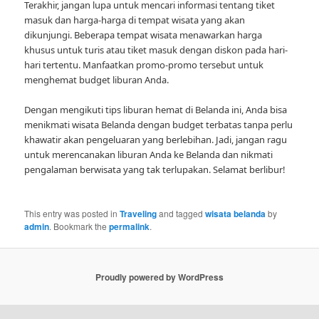
Terakhir, jangan lupa untuk mencari informasi tentang tiket
masuk dan harga-harga di tempat wisata yang akan
dikunjungi. Beberapa tempat wisata menawarkan harga
khusus untuk turis atau tiket masuk dengan diskon pada hari-
hari tertentu. Manfaatkan promo-promo tersebut untuk
menghemat budget liburan Anda.
Dengan mengikuti tips liburan hemat di Belanda ini, Anda bisa
menikmati wisata Belanda dengan budget terbatas tanpa perlu
khawatir akan pengeluaran yang berlebihan. Jadi, jangan ragu
untuk merencanakan liburan Anda ke Belanda dan nikmati
pengalaman berwisata yang tak terlupakan. Selamat berlibur!
This entry was posted in
Traveling
and tagged
wisata belanda
by
admin
. Bookmark the
permalink
.
Proudly powered by WordPress