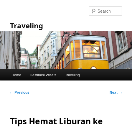
Skip
to
Sear
primary
content
Traveling
Main
Home
Destinasi Wisata
Traveling
menu
Post
←
Previous
Next
→
navigation
Tips Hemat Liburan ke