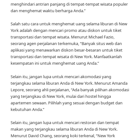
menghindari antrian panjang di tempat-tempat wisata populer
dan menghemat waktu berharga Anda.”
Salah satu cara untuk menghemat uang selama liburan di New
York adalah dengan mencari promo atau diskon untuk tiket
transportasi dan tempat wisata. Menurut Michael Fazio,
seorang agen perjalanan terkemuka, “Banyak situs web dan
aplikasi yang menawarkan diskon besar-besaran untuk tiket
transportasi dan tempat wisata di New York. Manfaatkanlah
kesempatan ini untuk menghemat uang Anda.”
Selain itu, jangan lupa untuk mencari akomodasi yang
terjangkau selama liburan Anda di New York. Menurut Amanda
Lepore, seorang ahli perjalanan, “Ada banyak pilihan akomodasi
yang terjangkau di New York, mulai dari hostel hingga
apartemen sewaan. Pilihlah yang sesuai dengan budget dan
kebutuhan Anda.”
Selain itu, jangan lupa untuk mencari restoran dan tempat
makan yang terjangkau selama liburan Anda di New York.
Menurut David Chang, seorang koki terkenal, “New York