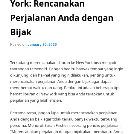
York: Rencanakan
Perjalanan Anda dengan
Bijak
Posted on
January 30, 2025
Terkadang merencanakan liburan ke New York bisa menjadi
tantangan tersendiri. Dengan begitu banyak tempat yang ingin
dikunjungi dan hal-hal yang ingin dilakukan, penting untuk
merencanakan perjalanan Anda dengan bijak agar dapat
menghemat waktu dan uang. Berikut ini adalah beberapa tips
hemat liburan di New York yang bisa Anda terapkan untuk
perjalanan yang lebih efisien.
Pertama-tama, jangan lupa untuk merencanakan perjalanan
Anda dengan baik agar tidak terlalu banyak waktu terbuang
percuma. Menurut Sarah Firshein, seorang penulis perjalanan,
“Merencanakan perjalanan dengan bijak akan membantu Anda