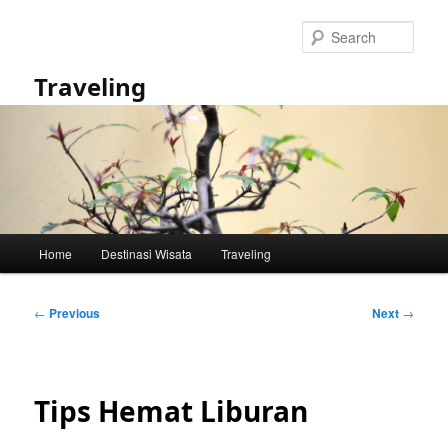
Skip
to
Sear
primary
content
Traveling
Main
Home
Destinasi Wisata
Traveling
menu
Post
←
Previous
Next
→
navigation
Tips Hemat Liburan