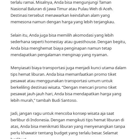
terlalu ramai. Misalnya, Anda bisa mengunjungi Taman
Nasional Baluran di Jawa Timur atau Pulau Weh di Aceh.
Destinasi tersebut menawarkan keindahan alam yang
memesona namun dengan harga yang lebih terjangkau.
Selain itu, Anda juga bisa memilih akomodasi yang lebih
sederhana seperti homestay atau guesthouse. Dengan begitu,
Anda bisa menghemat biaya penginapan namun tetap
mendapatkan pengalaman menginap yang nyaman.
Menyiasati biaya transportasi juga menjadi kunci utama dalam
tips hemat liburan. Anda bisa memanfaatkan promo tiket
pesawat atau menggunakan transportasi umum untuk
berkeliling destinasi wisata. “Dengan mencari promo tiket
pesawat jauh-jauh hari, Anda bisa mendapatkan harga yang
lebih murah,” tambah Budi Santoso.
Jadi, jangan ragu untuk mencoba konsep wisata aja saat
berlibur di Indonesia. Dengan mengikuti tips hemat liburan di
atas, Anda bisa menikmati liburan yang menyenangkan tanpa
perlu khawatir tentang budget yang terlalu besar. Selamat