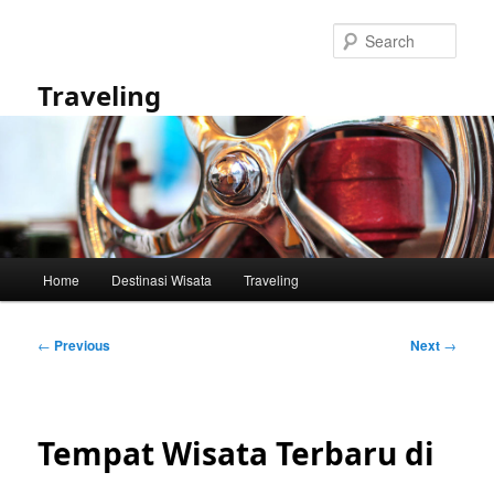
Skip
to
Sear
primary
content
Traveling
Main
Home
Destinasi Wisata
Traveling
menu
Post
←
Previous
Next
→
navigation
Tempat Wisata Terbaru di