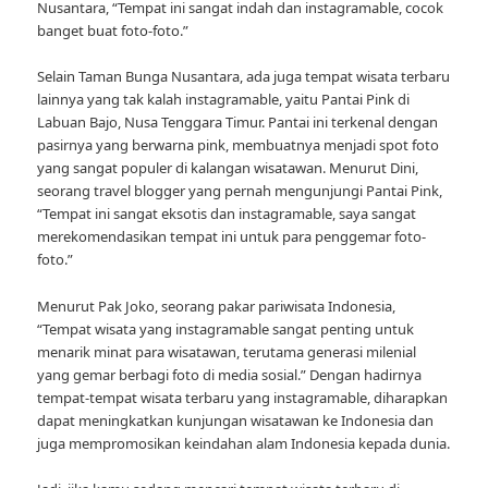
Nusantara, “Tempat ini sangat indah dan instagramable, cocok
banget buat foto-foto.”
Selain Taman Bunga Nusantara, ada juga tempat wisata terbaru
lainnya yang tak kalah instagramable, yaitu Pantai Pink di
Labuan Bajo, Nusa Tenggara Timur. Pantai ini terkenal dengan
pasirnya yang berwarna pink, membuatnya menjadi spot foto
yang sangat populer di kalangan wisatawan. Menurut Dini,
seorang travel blogger yang pernah mengunjungi Pantai Pink,
“Tempat ini sangat eksotis dan instagramable, saya sangat
merekomendasikan tempat ini untuk para penggemar foto-
foto.”
Menurut Pak Joko, seorang pakar pariwisata Indonesia,
“Tempat wisata yang instagramable sangat penting untuk
menarik minat para wisatawan, terutama generasi milenial
yang gemar berbagi foto di media sosial.” Dengan hadirnya
tempat-tempat wisata terbaru yang instagramable, diharapkan
dapat meningkatkan kunjungan wisatawan ke Indonesia dan
juga mempromosikan keindahan alam Indonesia kepada dunia.