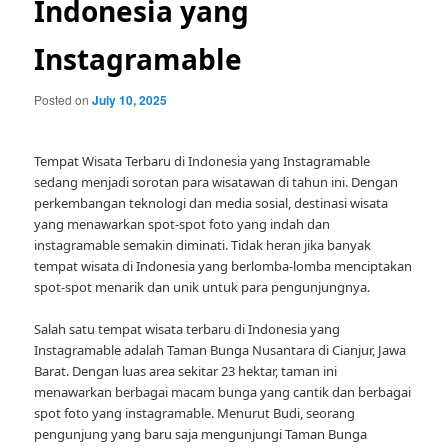
Indonesia yang
Instagramable
Posted on
July 10, 2025
Tempat Wisata Terbaru di Indonesia yang Instagramable
sedang menjadi sorotan para wisatawan di tahun ini. Dengan
perkembangan teknologi dan media sosial, destinasi wisata
yang menawarkan spot-spot foto yang indah dan
instagramable semakin diminati. Tidak heran jika banyak
tempat wisata di Indonesia yang berlomba-lomba menciptakan
spot-spot menarik dan unik untuk para pengunjungnya.
Salah satu tempat wisata terbaru di Indonesia yang
Instagramable adalah Taman Bunga Nusantara di Cianjur, Jawa
Barat. Dengan luas area sekitar 23 hektar, taman ini
menawarkan berbagai macam bunga yang cantik dan berbagai
spot foto yang instagramable. Menurut Budi, seorang
pengunjung yang baru saja mengunjungi Taman Bunga