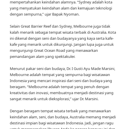
mempertahankan keindahan alamnya. “Sydney adalah kota
yang menyatukan keindahan alam dan kemajuan teknologi
dengan sempurna,” ujar Bapak Nyoman.
Selain Great Barrier Reef dan Sydney, Melbourne juga tidak
kalah menarik sebagai tempat wisata terbaik di Australia. Kota
ini dikenal dengan seni dan budayanya yang kaya serta kafe-
kafe yang menarik untuk dikunjungi. Jangan lupa juga untuk
mengunjungi Great Ocean Road yang menawarkan
pemandangan alam yang spektakuler.
Menurut pakar seni dan budaya, Dr. I Gusti Ayu Made Marsini,
Melbourne adalah tempat yang sempurna bagi wisatawan
Indonesia yang mencari inspirasi dari seni dan budaya yang
beragam. “Melbourne adalah tempat yang penuh dengan
kreativitas dan inovasi, membuatnya menjadi destinasi yang
sangat menarik untuk dieksplorasi,” ujar Dr. Marsini.
Dengan beragam tempat wisata terbaik yang menawarkan
keindahan alam, seni, dan budaya, Australia memang menjadi
destinasi impian bagi wisatawan Indonesia. Jadi, jangan ragu