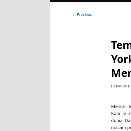
Post
←
Previous
navigation
Tem
Yor
Men
Posted on
D
Mencari t
Kota ini 
dunia. Da
macam pil