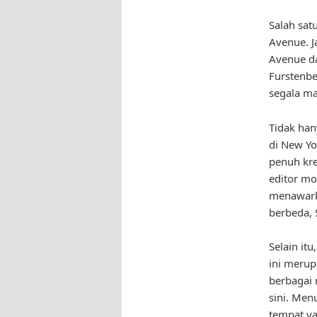
Salah sat
Avenue. J
Avenue d
Furstenbe
segala ma
Tidak han
di New Yo
penuh kre
editor mo
menawarka
berbeda, 
Selain it
ini meru
berbagai 
sini. Men
tempat ya