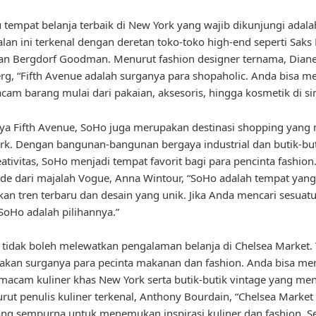
u tempat belanja terbaik di New York yang wajib dikunjungi adalah
alan ini terkenal dengan deretan toko-toko high-end seperti Saks 
an Bergdorf Goodman. Menurut fashion designer ternama, Dian
rg, “Fifth Avenue adalah surganya para shopaholic. Anda bisa
cam barang mulai dari pakaian, aksesoris, hingga kosmetik di sin
ya Fifth Avenue, SoHo juga merupakan destinasi shopping yang
rk. Dengan bangunan-bangunan bergaya industrial dan butik-bu
ativitas, SoHo menjadi tempat favorit bagi para pencinta fashio
de dari majalah Vogue, Anna Wintour, “SoHo adalah tempat yang
n tren terbaru dan desain yang unik. Jika Anda mencari sesuat
SoHo adalah pilihannya.”
u, tidak boleh melewatkan pengalaman belanja di Chelsea Market.
pakan surganya para pecinta makanan dan fashion. Anda bisa 
macam kuliner khas New York serta butik-butik vintage yang men
urut penulis kuliner terkenal, Anthony Bourdain, “Chelsea Market
ng sempurna untuk menemukan inspirasi kuliner dan fashion. Se