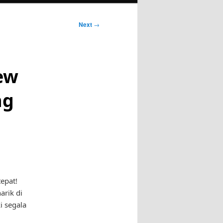
Next
→
ew
ng
epat!
arik di
i segala