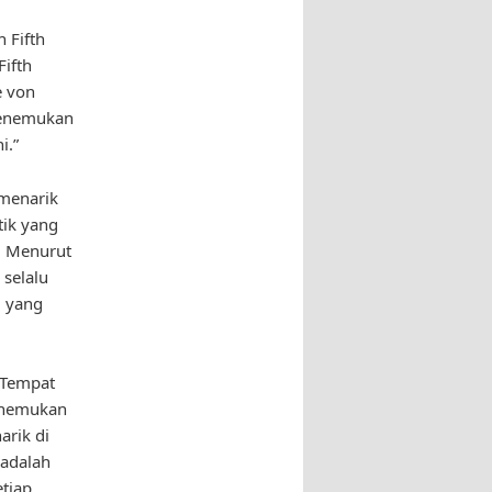
 Fifth
Fifth
e von
 menemukan
i.”
 menarik
tik yang
n. Menurut
 selalu
u yang
 Tempat
menemukan
arik di
 adalah
tiap