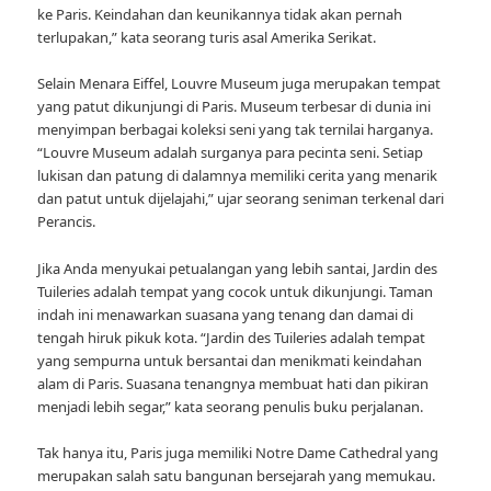
ke Paris. Keindahan dan keunikannya tidak akan pernah
terlupakan,” kata seorang turis asal Amerika Serikat.
Selain Menara Eiffel, Louvre Museum juga merupakan tempat
yang patut dikunjungi di Paris. Museum terbesar di dunia ini
menyimpan berbagai koleksi seni yang tak ternilai harganya.
“Louvre Museum adalah surganya para pecinta seni. Setiap
lukisan dan patung di dalamnya memiliki cerita yang menarik
dan patut untuk dijelajahi,” ujar seorang seniman terkenal dari
Perancis.
Jika Anda menyukai petualangan yang lebih santai, Jardin des
Tuileries adalah tempat yang cocok untuk dikunjungi. Taman
indah ini menawarkan suasana yang tenang dan damai di
tengah hiruk pikuk kota. “Jardin des Tuileries adalah tempat
yang sempurna untuk bersantai dan menikmati keindahan
alam di Paris. Suasana tenangnya membuat hati dan pikiran
menjadi lebih segar,” kata seorang penulis buku perjalanan.
Tak hanya itu, Paris juga memiliki Notre Dame Cathedral yang
merupakan salah satu bangunan bersejarah yang memukau.