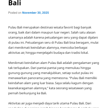
Bali
Posted on
November 30, 2025
Pulau Bali merupakan destinasi wisata favorit bagi banyak
orang, baik dari dalam maupun luar negeri. Salah satu alasan
utamanya adalah karena petualangan seru yang dapat dijalani
di pulau ini. Petualangan seru di Pulau Bali bisa beragam, mulai
dari menikmati keindahan alamnya, mencoba berbagai
aktivitas air, hingga menjelajahi budaya dan tradisi lokal.
Menikmati keindahan alam Pulau Bali adalah pengalaman yang
tak terlupakan. Dari pantai-pantai yang memukau hingga
gunung-gunung yang menakjubkan, setiap sudut pulau ini
menawarkan panorama yang memesona. “Pulau Bali memiliki
keindahan alam yang luar biasa. Saya selalu kagum dengan
keanekaragaman alamnya,” kata seorang wisatawan yang
pernah berkunjung ke Bali.
Aktivitas air juga menjadi daya tarik utama Pulau Bali. Dari