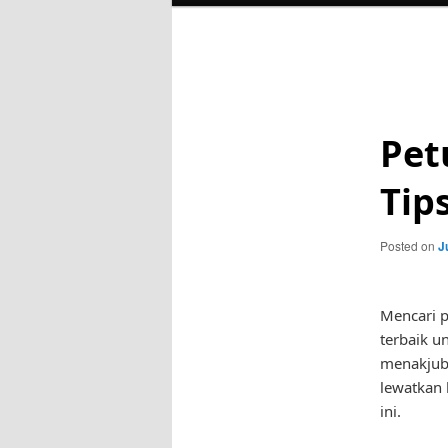
Post
navigation
Pet
Tip
Posted on
J
Mencari p
terbaik u
menakjubk
lewatkan 
ini.