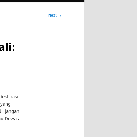
Next
→
li:
destinasi
 yang
i, jangan
au Dewata