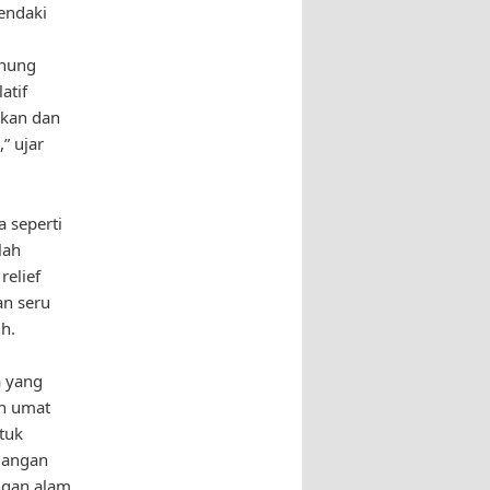
mendaki
unung
atif
kan dan
” ujar
 seperti
lah
relief
an seru
ih.
a yang
ah umat
ntuk
ndangan
gan alam