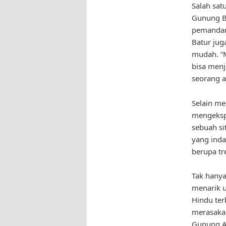
Salah sat
Gunung B
pemandang
Batur jug
mudah. “
bisa menj
seorang ah
Selain me
mengekspl
sebuah si
yang inda
berupa tr
Tak hanya
menarik u
Hindu terb
merasakan
Gunung A