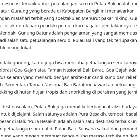
u destinasi terbaik untuk petualangan seru di Pulau Bali adalah 
atur. Gunung yang berada di Kabupaten Bangli ini menawarkan
an matahari terbit yang spektakuler. Menurut pakar hiking, G
a cocok untuk para pendaki pemula karena jalur pendakiannya rel
Mendaki Gunung Batur adalah pengalaman yang sangat memuas
adi salah satu petualangan seru di Pulau Bali yang tak terlupakan,
li hiking lokal.
ndaki gunung, kamu juga bisa mencoba petualangan seru lainnya
orasi Goa Gajah atau Taman Nasional Bali Barat. Goa Gajah ada
tus sejarah yang menarik dengan arsitektur candi kuno dan relief 
h. Sementara Taman Nasional Bali Barat menawarkan petualang
ekking di hutan hujan tropis dan snorkeling di perairan yang jern
 destinasi alam, Pulau Bali juga memiliki berbagai atraksi buday
ntuk dijelajahi. Salah satunya adalah Pura Besakih, tempat ibad
esar di Bali. “Pura Besakih adalah salah satu destinasi terbaik u
 petualangan spiritual di Pulau Bali. Suasana sakral dan pema
gung yang megah membuat pengunjung merasa terhubung den