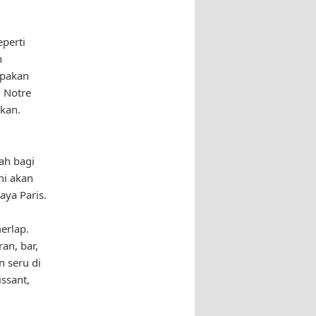
.
eperti
h
upakan
l Notre
kan.
ah bagi
ni akan
ya Paris.
erlap.
an, bar,
 seru di
ssant,