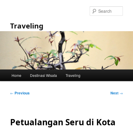
Skip
to
Sear
primary
content
Traveling
Main
Home
Destinasi Wisata
Traveling
menu
Post
←
Previous
Next
→
navigation
Petualangan Seru di Kota