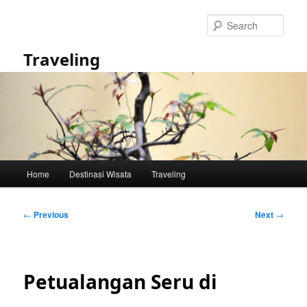
Skip
to
Sear
primary
content
Traveling
Main
Home
Destinasi Wisata
Traveling
menu
Post
←
Previous
Next
→
navigation
Petualangan Seru di