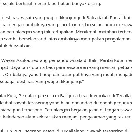
i selalu berhasil menarik perhatian banyak orang.
 destinasi wisata yang wajib dikunjungi di Bali adalah Pantai Kuta
enal dengan ombaknya yang cocok untuk berselancar ini menaw
n petualangan yang tak terlupakan. Menikmati matahari terben
ta sambil berselancar di atas ombaknya merupakan pengalaman
tuk dilewatkan.
 Wayan Astika, seorang pemandu wisata di Bali, “Pantai Kuta m
njadi daya tarik utama bagi para wisatawan yang mencari petua
ali. Ombaknya yang tinggi dan pasir putihnya yang indah menjad
 sebagai destinasi yang wajib dikunjungi.”
ntai Kuta, Petualangan seru di Bali juga bisa ditemukan di Tegalla
Melihat sawah terasering yang hijau dan indah di tengah pegunu
iapa pun terpesona. Petualangan berjalan-jalan di tengah sawa
 keindahan alam sekitar akan menjadi pengalaman yang tak ter
i Luh Putu, seorang petani di Tegallalang, “Sawah terasering di