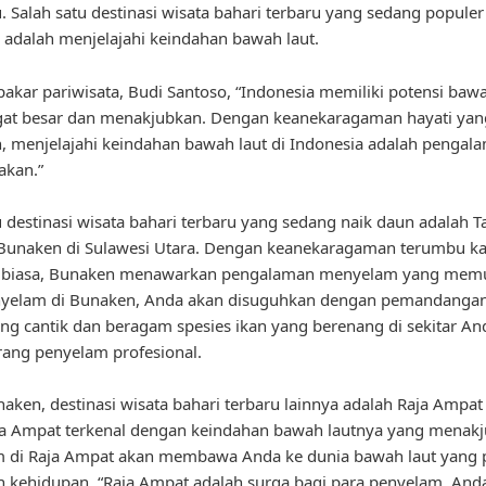
Salah satu destinasi wisata bahari terbaru yang sedang populer
 adalah menjelajahi keindahan bawah laut.
akar pariwisata, Budi Santoso, “Indonesia memiliki potensi bawa
gat besar dan menakjubkan. Dengan keanekaragaman hayati yan
 menjelajahi keindahan bawah laut di Indonesia adalah pengal
akan.”
u destinasi wisata bahari terbaru yang sedang naik daun adalah 
 Bunaken di Sulawesi Utara. Dengan keanekaragaman terumbu k
r biasa, Bunaken menawarkan pengalaman menyelam yang mem
nyelam di Bunaken, Anda akan disuguhkan dengan pemandanga
ng cantik dan beragam spesies ikan yang berenang di sekitar And
rang penyelam profesional.
naken, destinasi wisata bahari terbaru lainnya adalah Raja Ampat
ja Ampat terkenal dengan keindahan bawah lautnya yang menakj
 di Raja Ampat akan membawa Anda ke dunia bawah laut yang
 kehidupan. “Raja Ampat adalah surga bagi para penyelam. And