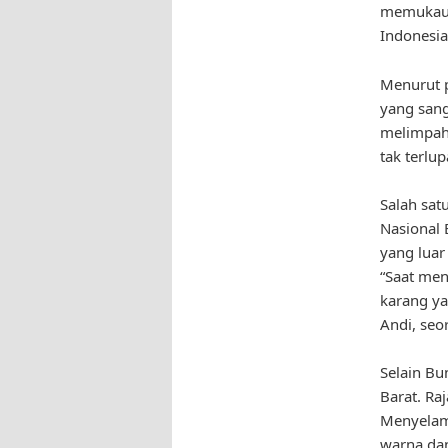
memukau. 
Indonesia
Menurut p
yang san
melimpah,
tak terlup
Salah sat
Nasional
yang lua
“Saat me
karang ya
Andi, seo
Selain Bu
Barat. Ra
Menyelam
warna dan