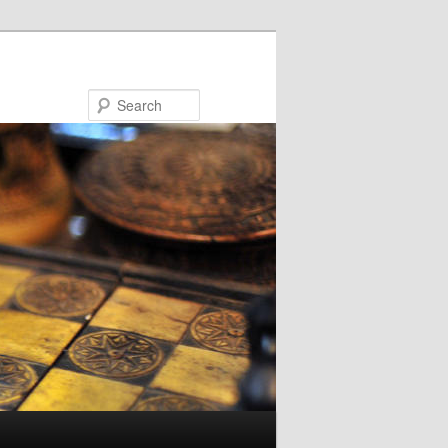
Search