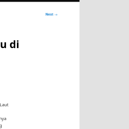
Next
→
u di
Laut
nya
g