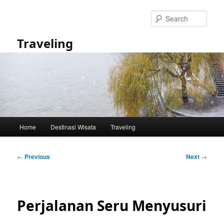
Skip
to
Sear
primary
content
Traveling
Main
Home
Destinasi Wisata
Traveling
menu
Post
←
Previous
Next
→
navigation
Perjalanan Seru Menyusuri