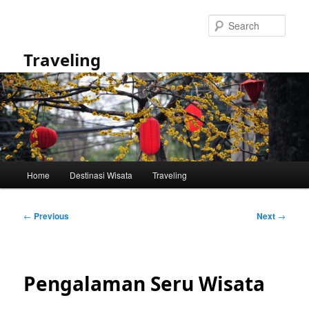
Skip
to
Sear
primary
content
Traveling
Main
Home
Destinasi Wisata
Traveling
menu
Post
←
Previous
Next
→
navigation
Pengalaman Seru Wisata