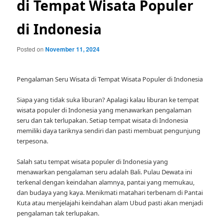
di Tempat Wisata Populer
di Indonesia
Posted on
November 11, 2024
Pengalaman Seru Wisata di Tempat Wisata Populer di Indonesia
Siapa yang tidak suka liburan? Apalagi kalau liburan ke tempat
wisata populer di Indonesia yang menawarkan pengalaman
seru dan tak terlupakan. Setiap tempat wisata di Indonesia
memiliki daya tariknya sendiri dan pasti membuat pengunjung
terpesona.
Salah satu tempat wisata populer di Indonesia yang
menawarkan pengalaman seru adalah Bali. Pulau Dewata ini
terkenal dengan keindahan alamnya, pantai yang memukau,
dan budaya yang kaya. Menikmati matahari terbenam di Pantai
Kuta atau menjelajahi keindahan alam Ubud pasti akan menjadi
pengalaman tak terlupakan.