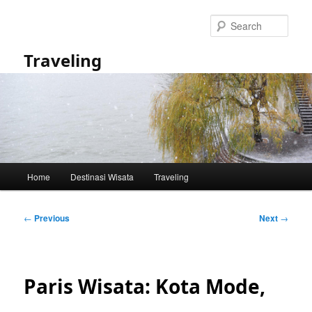
Skip
to
Sear
primary
content
Traveling
Main
Home
Destinasi Wisata
Traveling
menu
Post
←
Previous
Next
→
navigation
Paris Wisata: Kota Mode,