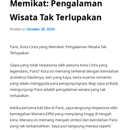
Memikat: Pengalaman
Wisata Tak Terlupakan
Posted on
October 26, 2024
Paris, Kota Cinta yang Memikat: Pengalaman Wisata Tak
Terlupakan
Siapa yang tidak terpesona oleh pesona Kota Cinta yang
legendaris, Paris? Kota ini memang terkenal dengan keindahan
arsitektur klasiknya, seni yang kaya, serta nuansa romantis
yang selalu menggoda para pengunjungnya. Bagi saya pribadi,
mengunjungi Paris adalah pengalaman wisata yang tak
terlupakan.
Ketika pertama kali tiba di Paris, saya langsung terpesona oleh
kemegahan Menara Eiffel yang menjulang tinggi di tengah
kota. Menara ini memang menjadi simbol dari keindahan Paris
yang tak terbantahkan. Saya pun langsung merasa seperti