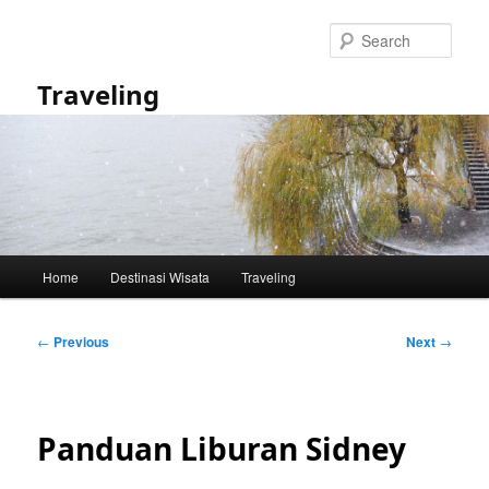
Skip
to
Sear
primary
content
Traveling
Main
Home
Destinasi Wisata
Traveling
menu
Post
←
Previous
Next
→
navigation
Panduan Liburan Sidney