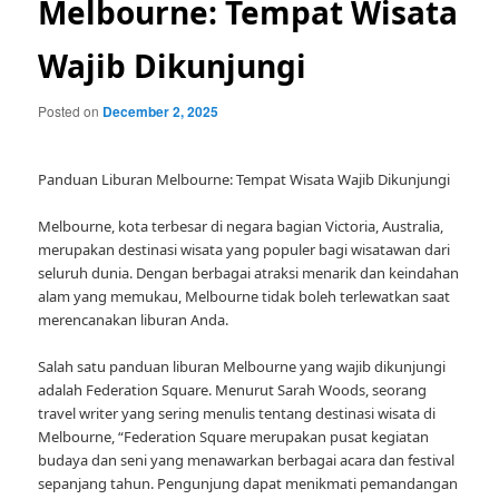
Melbourne: Tempat Wisata
Wajib Dikunjungi
Posted on
December 2, 2025
Panduan Liburan Melbourne: Tempat Wisata Wajib Dikunjungi
Melbourne, kota terbesar di negara bagian Victoria, Australia,
merupakan destinasi wisata yang populer bagi wisatawan dari
seluruh dunia. Dengan berbagai atraksi menarik dan keindahan
alam yang memukau, Melbourne tidak boleh terlewatkan saat
merencanakan liburan Anda.
Salah satu panduan liburan Melbourne yang wajib dikunjungi
adalah Federation Square. Menurut Sarah Woods, seorang
travel writer yang sering menulis tentang destinasi wisata di
Melbourne, “Federation Square merupakan pusat kegiatan
budaya dan seni yang menawarkan berbagai acara dan festival
sepanjang tahun. Pengunjung dapat menikmati pemandangan