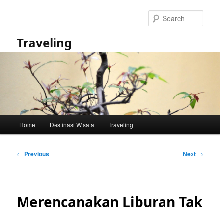
Skip
to
Sear
primary
content
Traveling
Main
Home
Destinasi Wisata
Traveling
menu
Post
←
Previous
Next
→
navigation
Merencanakan Liburan Tak