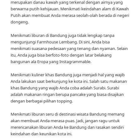
merupakan danau kawah yang terkenal dengan airnya yang
berwarna putih kehijauan. Menikmati keindahan alam di Kawah
Putih akan membuat Anda merasa seolah-olah berada di negeri
dongeng.
Menikmati liburan di Bandung juga tidak lengkap tanpa
mengunjungi Farmhouse Lembang. Di sini, Anda bisa
menikmati suasana pedesaan yang tenang dan nyaman. Selain
itu, Anda juga bisa berfoto-foto dengan latar belakang
bangunan ala Eropa yang Instagrammable.
Menikmati kuliner khas Bandung juga menjadi hal yang wajib
Anda lakukan saat berkunjung ke kota ini. Salah satu makanan
khas Bandung yang wajib Anda coba adalah Surabi. Surabi
adalah makanan ringan berupa pancake yang biasa disajikan
dengan berbagai pilihan topping.
Menikmati liburan seru di destinasi wisata Bandung memang
akan membuat Anda merasa puas. Jadi, jangan ragu untuk
merencanakan liburan Anda ke Bandung dan rasakan sendiri
keindahan dan keunikan kota ini.