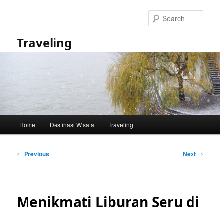
Skip
to
Sear
primary
content
Traveling
Main
Home
Destinasi Wisata
Traveling
menu
Post
←
Previous
Next
→
navigation
Menikmati Liburan Seru di