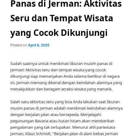
Panas di Jerman: Aktivitas
Seru dan Tempat Wisata
yang Cocok Dikunjungi
Posted on
April 8, 2025
Sudah saatnya untuk menikmati liburan musim panas di
Jerman! Aktivitas seru dan tempat wisata yang cocok
dikunjungi siap memanjakan Anda selama berlibur di negara
ini. Jerman memang dikenal dengan keindahan alamnya yang
menakjubkan dan beragam atraksi wisata yang menarik.
Salah satu aktivitas seru yang bisa Anda lakukan saat liburan
musim panas di Jerman adalah menikmati keindahan alamnya
dengan berjalan-jalan atau bersepeda. Menjelajahi
pegunungan Bavaria atau hutan hitam akan memberikan
pengalaman yang tak terlupakan. Menurut ahli pariwisata
Jerman, Klaus Schmidt, “Berjalan-jalan di alam bebas Jerman