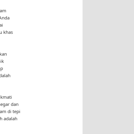
nam
 Anda
ai
u khas
ikan
ik
ap
dalah
ikmati
segar dan
am di tepi
h adalah