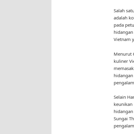
Salah sat
adalah ko
pada petu
hidangan 
Vietnam y
Menurut C
kuliner V
memasak t
hidangan 
pengalam
Selain Ha
keunikan 
hidangan 
Sungai Th
pengalama