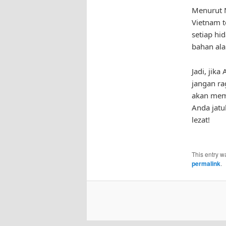
Menurut N
Vietnam t
setiap h
bahan ala
Jadi, jik
jangan ra
akan mem
Anda jatu
lezat!
This entry w
permalink
.