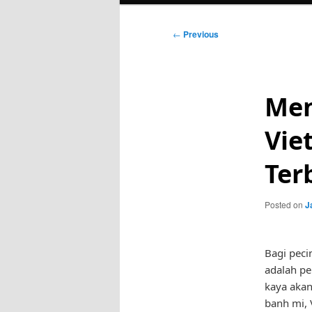
Post
←
Previous
navigation
Men
Vie
Ter
Posted on
J
Bagi peci
adalah pe
kaya akan
banh mi, 