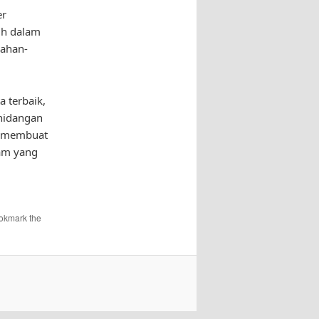
er
ih dalam
bahan-
a terbaik,
 hidangan
n membuat
nam yang
ookmark the