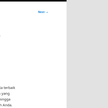
Next
→
r
ta terbaik
n yang
 hingga
h Anda.