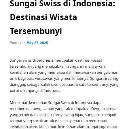
Sungai Swiss di Indonesia:
Destinasi Wisata
Tersembunyi
Posted on
May 27, 2025
Sungai Swiss di Indonesia merupakan destinasi wisata
tersembunyi yang menakjubkan. Sungai ini menyajikan
keindahan alam yang memukau dan menawarkan pengalaman
unik bagi para wisatawan yang menikmatinya. Sungai ini sering
dianggap sebagai salah satu destinasi wisata tersembunyi yang
patut dikunjungi di Indonesia.
Menikmati keindahan Sungai Swiss di Indonesia dapat
memberikan pengalaman yang tak terlupakan. Dengan airnya
yang jernih dan alam sekitarnya yang hijau, sungai ini menjadi
tempat yang cocok untuk melepas penat dan menikmati
keindahan alam. Menikmati keindahan alam sungai juga dapat