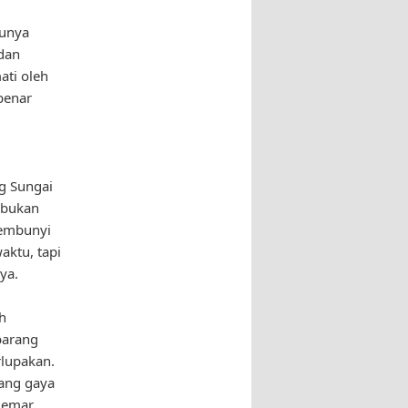
tunya
 dan
ati oleh
benar
ng Sungai
 bukan
sembunyi
ktu, tapi
ya.
h
barang
rlupakan.
tang gaya
ggemar