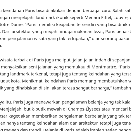
 keindahan Paris bisa dilakukan dengan berbagai cara. Salah sa
ngan menjelajahi landmark ikonik seperti Menara Eiffel, Louvre,
Notre Dame. “Paris memiliki keajaiban tersendiri yang bisa dinikm
a. Dari arsitektur yang megah hingga makanan lezat, Paris benar-
n pengalaman wisata yang tak terlupakan,” ujar seorang pakar
a.
wisata terbaik di Paris juga meliputi jalan-jalan indah di sepanja
 menyaksikan seni jalanan yang memukau di Montmartre. “Paris
tang landmark terkenal, tetapi juga tentang keindahan yang ter
 sudut kota. Menikmati keindahan Paris memang membutuhkan wa
tik yang dihabiskan di sini akan terasa sangat berharga,” tambahn
ya itu, Paris juga menawarkan pengalaman belanja yang tak kala
Menjelajahi butik-butik mewah di Champs-Élysées atau mencari 
pasar kaget akan memberikan pengalaman berbelanja yang tak te
kan hanya tentang keindahan alam dan arsitektur, tetapi juga ten
g mewah dan trendi. Belanja di Paris adalah impian setiap pen