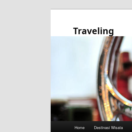
Skip
to
primary
Traveling
content
Main
Home
Destinasi Wisata
menu