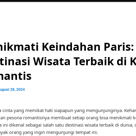
ikmati Keindahan Paris:
tinasi Wisata Terbaik di 
antis
ugust 28, 2024
ta cinta yang memikat hati siapapun yang mengunjunginya. Keha
dan pesona romantisnya membuat setiap orang bisa menikmati 
a ini dikenal sebagai salah satu destinasi wisata terbaik di dunia, 
yak orang yang ingin mengunjungi tempat ini.