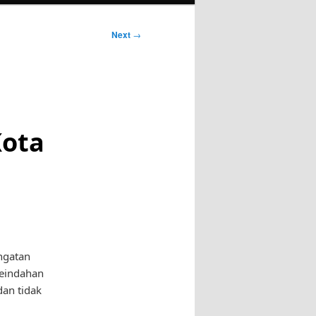
Next
→
Kota
ngatan
keindahan
dan tidak